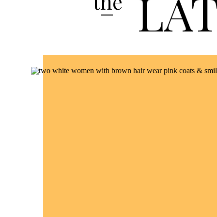
LA
the